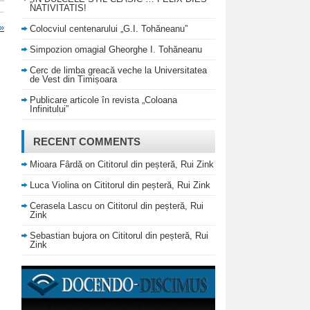
NATIVITATIS!
»
Colocviul centenarului „G.I. Tohăneanu”
Simpozion omagial Gheorghe I. Tohăneanu
Cerc de limba greacă veche la Universitatea
de Vest din Timișoara
Publicare articole în revista „Coloana
Infinitului”
RECENT COMMENTS
Mioara Fârdă
on
Cititorul din peșteră, Rui Zink
Luca Violina
on
Cititorul din peșteră, Rui Zink
Cerasela Lascu
on
Cititorul din peșteră, Rui
Zink
Sebastian bujora
on
Cititorul din peșteră, Rui
Zink