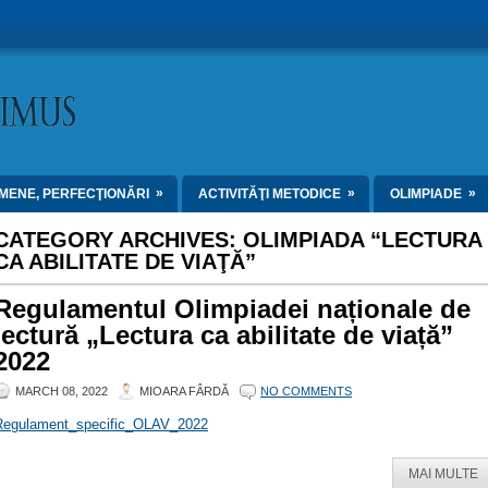
»
»
»
MENE, PERFECŢIONĂRI
ACTIVITĂŢI METODICE
OLIMPIADE
CATEGORY ARCHIVES:
OLIMPIADA “LECTURA
CA ABILITATE DE VIAŢĂ”
Regulamentul Olimpiadei naționale de
lectură „Lectura ca abilitate de viață”
2022
MARCH 08, 2022
MIOARA FÂRDĂ
NO COMMENTS
Regulament_specific_OLAV_2022
MAI MULTE