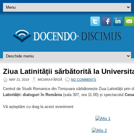
Ziua Latinității sărbătorită la Universi
MAY 21, 2019
MIOARA FÂRDĂ
NO COMMENTS
Centrul de Studii Romanice din Timișoara sărbătorește Ziua Latinității prin
Latinității: dialoguri în România
(sala 307, ora 11.00) și spectacolul
Cena
Vă așteptăm cu drag la acest eveniment.