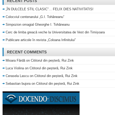
RECENT POSTS
„ÎN DULCELE STIL CLASIC”… FELIX DIES NATIVITATIS!
Colocviul centenarului „G.I. Tohăneanu”
Simpozion omagial Gheorghe I. Tohăneanu
Cerc de limba greacă veche la Universitatea de Vest din Timișoara
Publicare articole în revista „Coloana Infinitului”
RECENT COMMENTS
Mioara Fârdă
on
Cititorul din peșteră, Rui Zink
Luca Violina
on
Cititorul din peșteră, Rui Zink
Cerasela Lascu
on
Cititorul din peșteră, Rui Zink
Sebastian bujora
on
Cititorul din peșteră, Rui Zink